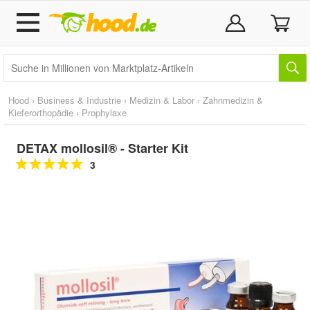
Hood
›
Business & Industrie
›
Medizin & Labor
›
Zahnmedizin &
Kieferorthopädie
›
Prophylaxe
DETAX mollosil® - Starter Kit
3