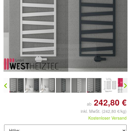
Doppelt antippen zum
vergrößern
242,80 €
ab
inkl. MwSt.
(242,80 €/kg)
Kostenloser Versand