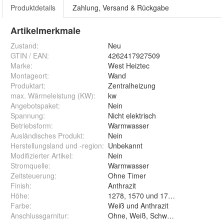
Produktdetails
Zahlung, Versand & Rückgabe
Artikelmerkmale
Zustand:
Neu
GTIN / EAN:
4262417927509
Marke:
West Heiztec
Montageort
:
Wand
Produktart
:
Zentralheizung
max. Wärmeleistung (KW)
:
kw
Angebotspaket
:
Nein
Spannung
:
Nicht elektrisch
Betriebsform
:
Warmwasser
Ausländisches Produkt
:
Nein
Herstellungsland und -region
:
Unbekannt
Modifizierter Artikel
:
Nein
Stromquelle
:
Warmwasser
Zeitsteuerung
:
Ohne Timer
Finish
:
Anthrazit
Höhe
:
1278, 1570 und 1716
Farbe
:
Weiß und Anthrazit
Anschlussgarnitur
:
Ohne, Weiß, Schwarz und Chrom