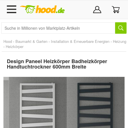
Hood
›
Baumarkt & Garten
›
Installation & Erneuerbare Energien
›
Heizung
›
Heizkörper
Design Paneel Heizkörper Badheizkörper
Handtuchtrockner 600mm Breite