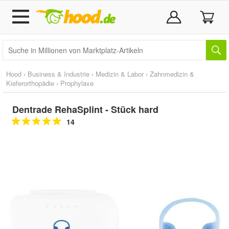
Hood
›
Business & Industrie
›
Medizin & Labor
›
Zahnmedizin &
Kieferorthopädie
›
Prophylaxe
Dentrade RehaSplint - Stück hard
14