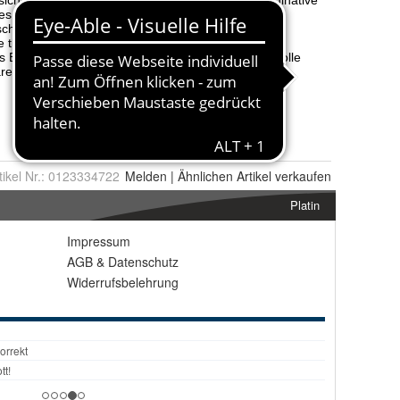
tikel Nr.:
0123334722
Melden
|
Ähnlichen
Artikel verkaufen
Platin
Impressum
AGB
&
Datenschutz
Widerrufsbelehrung