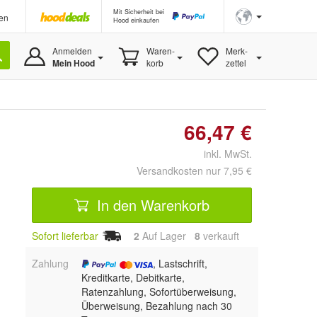
Mit Sicherheit bei
en
Hood einkaufen
Anmelden
Waren-
Merk-
Mein Hood
korb
zettel
66,47 €
inkl. MwSt.
Versandkosten nur 7,95 €
In den Warenkorb
Sofort lieferbar
2
Auf Lager
8
 verkauft
Zahlung
, Lastschrift,
Kreditkarte, Debitkarte,
Ratenzahlung, Sofortüberweisung,
Überweisung, Bezahlung nach 30