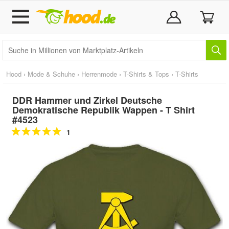
Hood
›
Mode & Schuhe
›
Herrenmode
›
T-Shirts & Tops
›
T-Shirts
DDR Hammer und Zirkel Deutsche
Demokratische Republik Wappen - T Shirt
#4523
1