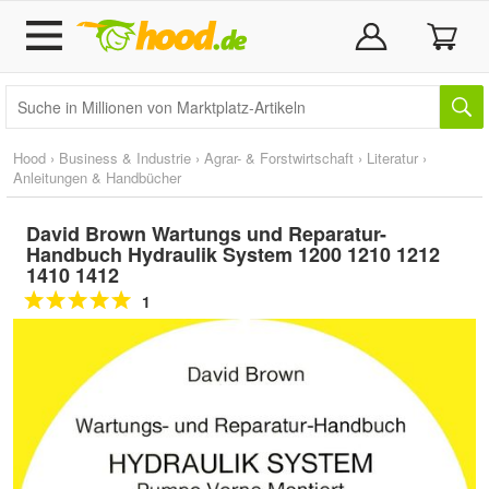
Hood
›
Business & Industrie
›
Agrar- & Forstwirtschaft
›
Literatur
›
Anleitungen & Handbücher
David Brown Wartungs und Reparatur-
Handbuch Hydraulik System 1200 1210 1212
1410 1412
1