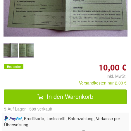
Doppelt antippen zum
vergrößern
10,00 €
Bestseller
inkl. MwSt.
Versandkosten nur 2,00 €
In den Warenkorb
5
Auf Lager
389
 verkauft
, Kreditkarte, Lastschrift, Ratenzahlung, Vorkasse per
Überweisung