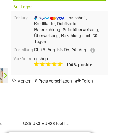
Auf Lager
Zahlung
, Lastschrift,
Kreditkarte, Debitkarte,
Ratenzahlung, Sofortüberweisung,
Überweisung, Bezahlung nach 30
Tagen
Zustellung
Di, 18. Aug. bis Do, 20. Aug.
Verkäufer
cgshop
100% positiv
Merken
Preis vorschlagen
Teilen
e
:
US5 UK3 EUR36 feet length 23cm, US4 5 UK2 5 EUR35 fe