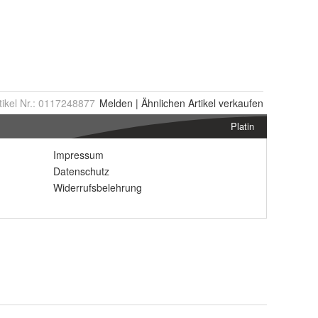
tikel Nr.:
0117248877
Melden
|
Ähnlichen
Artikel verkaufen
Platin
Impressum
Datenschutz
Widerrufsbelehrung