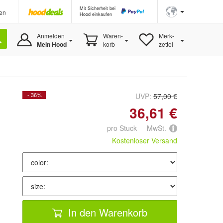
Mit Sicherheit bei
en
Hood einkaufen
Anmelden
Waren-
Merk-
Mein Hood
korb
zettel
- 36%
UVP:
57,00 €
36,61 €
pro Stuck MwSt.
Kostenloser Versand
In den Warenkorb