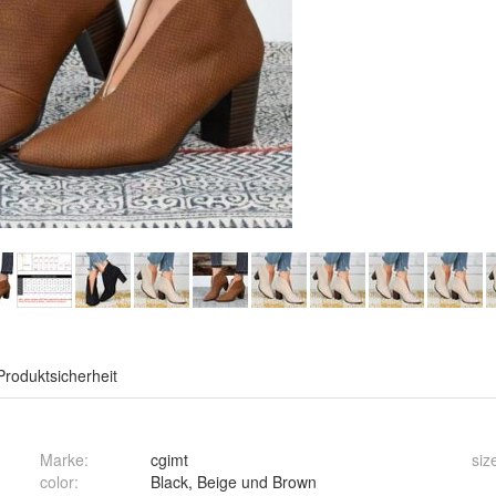
Produktsicherheit
Marke:
cgimt
siz
color
:
Black, Beige und Brown