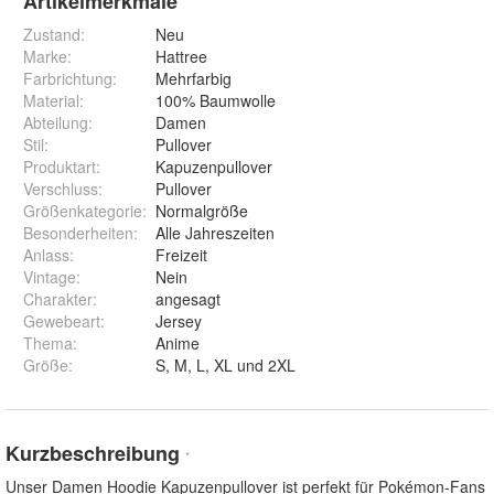
Artikelmerkmale
Zustand:
Neu
Marke:
Hattree
Farbrichtung
:
Mehrfarbig
Material
:
100% Baumwolle
Abteilung
:
Damen
Stil
:
Pullover
Produktart
:
Kapuzenpullover
Verschluss
:
Pullover
Größenkategorie
:
Normalgröße
Besonderheiten
:
Alle Jahreszeiten
Anlass
:
Freizeit
Vintage
:
Nein
Charakter
:
angesagt
Gewebeart
:
Jersey
Thema
:
Anime
Größe
:
S, M, L, XL und 2XL
Kurzbeschreibung
*
Unser Damen Hoodie Kapuzenpullover ist perfekt für Pokémon-Fans