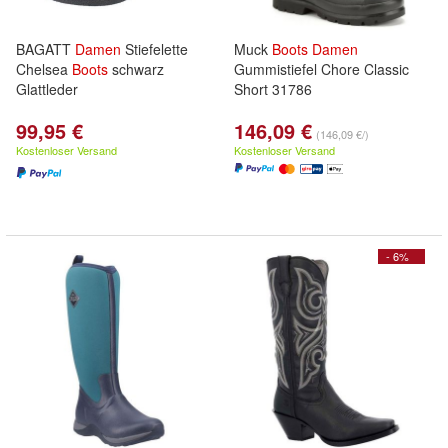
BAGATT
Damen
Stiefelette
Muck
Boots
Damen
Chelsea
Boots
schwarz
Gummistiefel Chore Classic
Glattleder
Short 31786
99,95 €
146,09 €
(146,09 €/)
Kostenloser Versand
Kostenloser Versand
- 6%