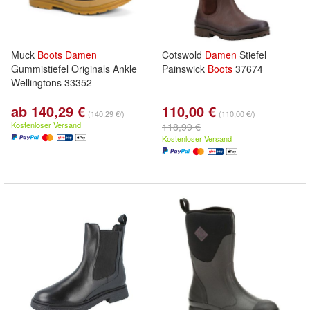
Muck
Boots
Damen
Cotswold
Damen
Stiefel
Gummistiefel Originals Ankle
Painswick
Boots
37674
Wellingtons 33352
ab 140,29 €
110,00 €
(140,29 €/)
(110,00 €/)
Kostenloser Versand
118,99 €
Kostenloser Versand