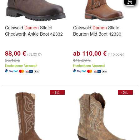
Cotswold
Damen
Stiefel
Cotswold
Damen
Stiefel
Chedworth Ankle Boot 42332
Bourton Mid Boot 42330
88,00 €
ab 110,00 €
(88,00 €/)
(110,00 €/)
95,19 €
118,99 €
Kostenloser Versand
Kostenloser Versand
- 8%
- 5%