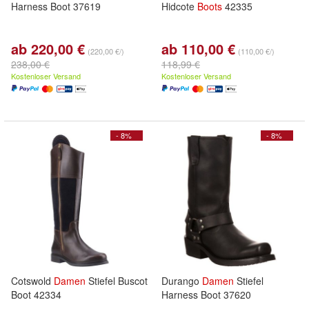
Harness Boot 37619
Hidcote
Boots
42335
ab 220,00 €
ab 110,00 €
(220,00 €/)
(110,00 €/)
238,00 €
118,99 €
Kostenloser Versand
Kostenloser Versand
- 8%
- 8%
Cotswold
Damen
Stiefel Buscot
Durango
Damen
Stiefel
Boot 42334
Harness Boot 37620