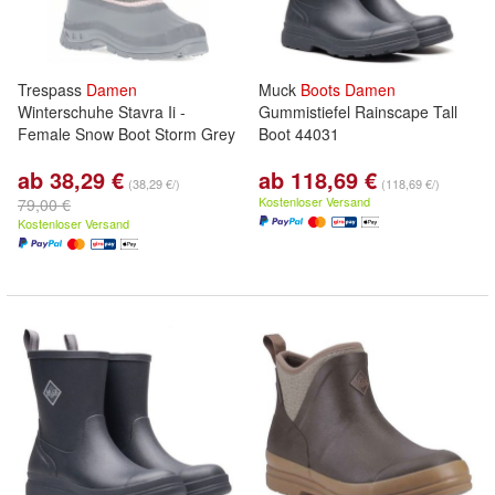
Trespass
Damen
Muck
Boots
Damen
Winterschuhe Stavra Ii -
Gummistiefel Rainscape Tall
Female Snow Boot Storm Grey
Boot 44031
ab 38,29 €
ab 118,69 €
(38,29 €/)
(118,69 €/)
Kostenloser Versand
79,00 €
Kostenloser Versand