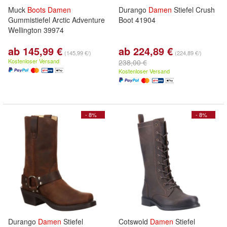
Muck
Boots
Damen
Durango
Damen
Stiefel Crush
Gummistiefel Arctic Adventure
Boot 41904
Wellington 39974
ab 145,99 €
ab 224,89 €
(145,99 €/)
(224,89 €/)
Kostenloser Versand
238,00 €
Kostenloser Versand
- 8%
- 8%
Durango
Damen
Stiefel
Cotswold
Damen
Stiefel