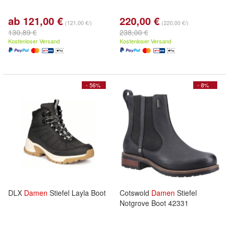
ab 121,00 €
220,00 €
(121,00 €/)
(220,00 €/)
130,89 €
238,00 €
Kostenloser Versand
Kostenloser Versand
- 56%
- 8%
DLX
Damen
Stiefel Layla Boot
Cotswold
Damen
Stiefel
Notgrove Boot 42331