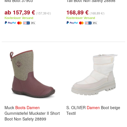
Mid Boot 37903
Tall Boot Non Safety 28898
ab 157,39 €
168,89 €
(157,39 €/)
(168,89 €/)
Kostenloser Versand
Kostenloser Versand
Muck
Boots
Damen
S. OLIVER
Damen
Boot beige
Gummistiefel Muckster II Short
Textil
Boot Non Safety 28899