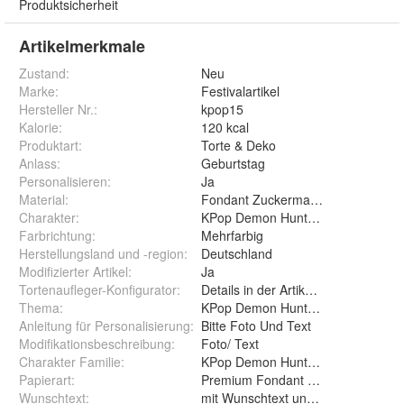
Produktsicherheit
Artikelmerkmale
Zustand:
Neu
Marke:
Festivalartikel
Hersteller Nr.:
kpop15
Kalorie
:
120 kcal
Produktart
:
Torte & Deko
Anlass
:
Geburtstag
Personalisieren
:
Ja
Material
:
Fondant Zuckermasse Oblate Zuck
Charakter
:
KPop Demon Hunters Huntr/x Saj
Farbrichtung
:
Mehrfarbig
Herstellungsland und -region
:
Deutschland
Modifizierter Artikel
:
Ja
Tortenaufleger-Konfigurator
:
Details in der Artikelbeschreibung
Thema
:
KPop Demon Hunters,Saja Boys,D
Anleitung für Personalisierung
:
Bitte Foto Und Text
Modifikationsbeschreibung
:
Foto/ Text
Charakter Familie
:
KPop Demon Hunters+Saja Boys+D
Papierart
:
Wunschtext
:
mit Wunschtext und ohne Wunsc