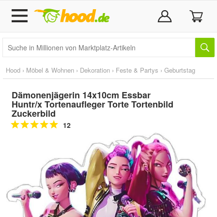
Hood
›
Möbel & Wohnen
›
Dekoration
›
Feste & Partys
›
Geburtstag
Dämonenjägerin 14x10cm Essbar
Huntr/x Tortenaufleger Torte Tortenbild
Zuckerbild
12