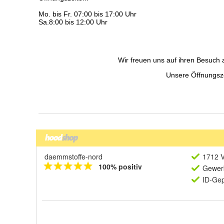
daemmstoffe-nord
1712 V
100% positiv
Gewerb
ID-Gep