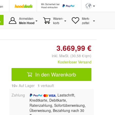
Mit Sicherheit bei
en
Hood einkaufen
Anmelden
Waren-
Merk-
Mein Hood
korb
zettel
3.669,99 €
inkl. MwSt. (30,58 €/qm)
Kostenloser Versand
In den Warenkorb
10+
Auf Lager
1
 verkauft
Zahlung
, Lastschrift,
Kreditkarte, Debitkarte,
Ratenzahlung, Sofortüberweisung,
Überweisung, Bezahlung nach 30