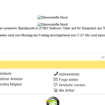
Ar
erkäufe
04264406260
lich
er Anbieter
Frage stellen
rüft
es Mitglied
Verkäufer merken
Alle Artikel