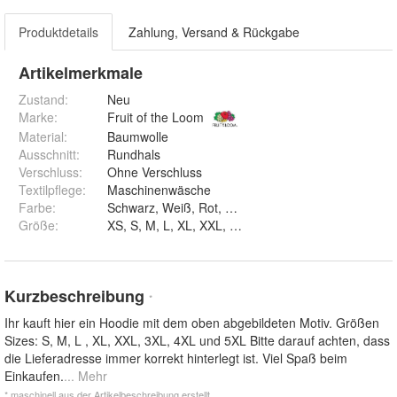
Produktdetails
Zahlung, Versand & Rückgabe
Artikelmerkmale
Zustand:
Neu
Marke:
Fruit of the Loom
Material
:
Baumwolle
Ausschnitt
:
Rundhals
Verschluss
:
Ohne Verschluss
Textilpflege
:
Maschinenwäsche
Farbe
:
Schwarz, Weiß, Rot, Navy, Blau, Braun un
Größe
:
XS, S, M, L, XL, XXL, 3XL, 4XL und 5XL
Kurzbeschreibung
*
Ihr kauft hier ein Hoodie mit dem oben abgebildeten Motiv. Größen
Sizes: S, M, L , XL, XXL, 3XL, 4XL und 5XL Bitte darauf achten, dass
die Lieferadresse immer korrekt hinterlegt ist. Viel Spaß beim
Einkaufen.
... Mehr
* maschinell aus der Artikelbeschreibung erstellt