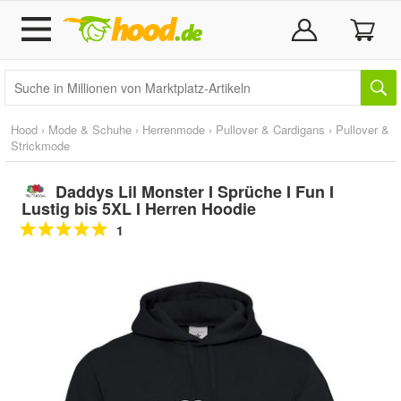
Hood
›
Mode & Schuhe
›
Herrenmode
›
Pullover & Cardigans
›
Pullover &
Strickmode
Daddys Lil Monster I Sprüche I Fun I
Lustig bis 5XL I Herren Hoodie
1