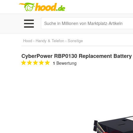
Hood
›
Handy & Telefon
›
Sonstige
CyberPower RBP0130 Replacement Batter
1
Bewertung