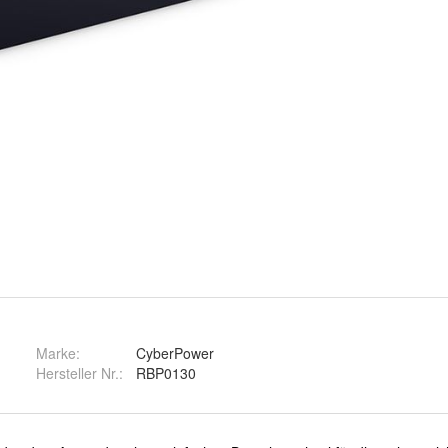
Marke:
CyberPower
Hersteller Nr.:
RBP0130