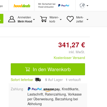
Mit Sicherheit bei
en
Hood einkaufen
Anmelden
Waren-
Merk-
Mein Hood
korb
zettel
341,27 €
inkl. MwSt.
Kostenloser Versand
In den Warenkorb
Sofort lieferbar
5
Auf Lager
1
 verkauft
Zahlung
,
, Kreditkarte,
Lastschrift, Ratenzahlung, Vorkasse
per Überweisung, Barzahlung bei
Abholung