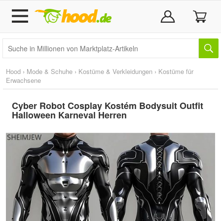
Hood
›
Mode & Schuhe
›
Kostüme & Verkleidungen
›
Kostüme für
Erwachsene
Cyber Robot Cosplay Kostém Bodysuit Outfit
Halloween Karneval Herren