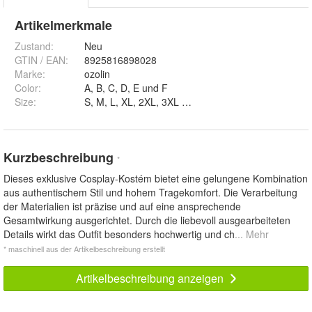
Artikelmerkmale
Zustand:
Neu
GTIN / EAN:
8925816898028
Marke:
ozolin
Color
:
A, B, C, D, E und F
Size
:
S, M, L, XL, 2XL, 3XL und 4XL
Kurzbeschreibung
*
Dieses exklusive Cosplay-Kostém bietet eine gelungene Kombination
aus authentischem Stil und hohem Tragekomfort. Die Verarbeitung
der Materialien ist präzise und auf eine ansprechende
Gesamtwirkung ausgerichtet. Durch die liebevoll ausgearbeiteten
Details wirkt das Outfit besonders hochwertig und ch
... Mehr
* maschinell aus der Artikelbeschreibung erstellt
Artikelbeschreibung anzeigen