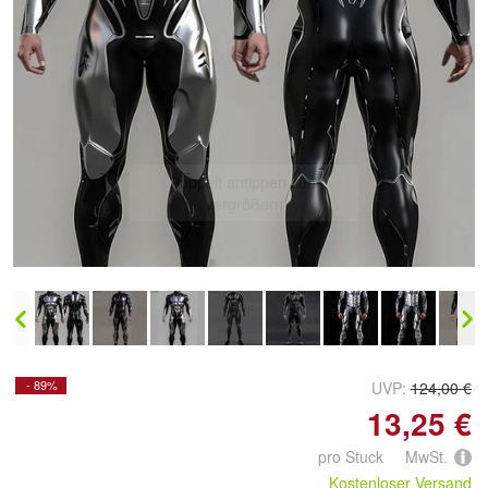
Doppelt antippen zum
vergrößern
- 89%
UVP:
124,00 €
13,25 €
pro Stuck MwSt.
Kostenloser Versand