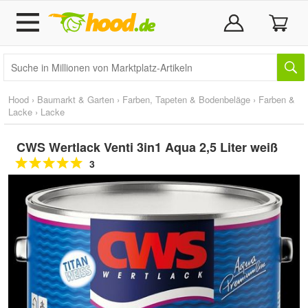
Hood
›
Baumarkt & Garten
›
Farben, Tapeten & Bodenbeläge
›
Farben &
Lacke
›
Lacke
CWS Wertlack Venti 3in1 Aqua 2,5 Liter weiß
3