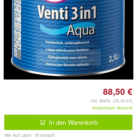
Doppelt antippen zum
vergrößern
88,50 €
inkl. MwSt. (35,40 €/l)
Kostenloser Versand
In den Warenkorb
10+
Auf Lager
3
 verkauft