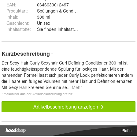
EAN
:
0646630012497
Produktart
:
Spülungen & Conditioner
Inhalt
:
300 ml
Geschlecht
:
Unisex
Inhaltsstoffe
:
Sie finden Inhaltsstoffangaben auf dem geli
Kurzbeschreibung
*
Der Sexy Hair Curly Sexyhair Curl Defining Conditioner 300 ml ist
eine feuchtigkeitsspendende Spülung für lockiges Haar. Mit der
nährenden Formel lässt sich jeder Curly Look perfektionieren indem
die Haare ein fülliges Volumen mit mehr Halt und Definition erhalten.
Mit Sexy Hair kreieren Sie eine se
... Mehr
* maschinell aus der Artikelbeschreibung erstellt
Artikelbeschreibung anzeigen
Platin