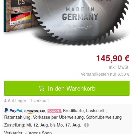
Doppelt antippen zum
vergrößern
145,90 €
inkl. MwSt.
Versandkosten nur 6,50 €
In den Warenkorb
4
Auf Lager
1
 verkauft
,
,
, Kreditkarte, Lastschrift,
Ratenzahlung, Vorkasse per Überweisung, Sofortüberweisung
Zustellung:
Mi, 12. Aug. bis Mo, 17. Aug.
Verkäufer:
Jürgens Shop