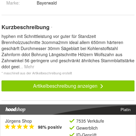
Marke:
Bayerwald
Kurzbeschreibung
*
hyphen mit Schnittleistung vor guter für Standzeit
Brennholzzuschnitte 3comma2mm ideal allem 650mm härteren
geschärft Durchmesser 30mm Sägeblatt bei Kohlenstoffstahl
Zahnform ddot Bohrung Längstschnitte Hölzern Wolfszahn aus
Zahnwinkel 56 geringere und geschränkt ähnliches Stammblattstärke
ddot geei
... Mehr
* maschinell aus der Artikelbeschreibung erstellt
Artikelbeschreibung anzeigen
Platin
Jürgens Shop
7535 Verkäufe
98% positiv
Gewerblich
ID-Geprüft