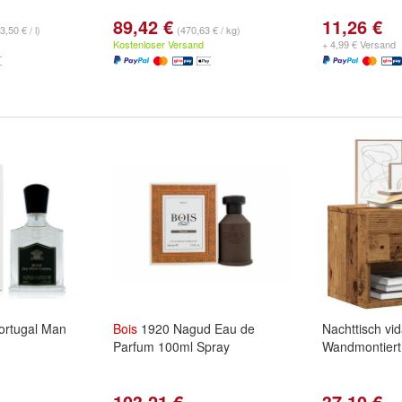
89,42 €
11,26 €
3,50 € / l)
(470,63 € / kg)
Kostenloser Versand
+ 4,99 € Versand
rtugal Man
Bois
1920 Nagud Eau de
Nachttisch vi
Parfum 100ml Spray
Wandmontiert
103,21 €
37,10 €