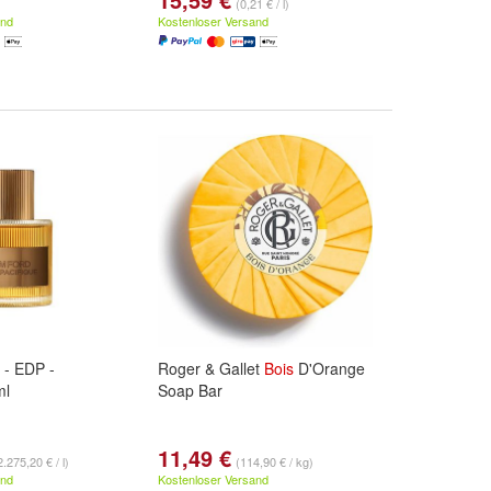
(0,21 € / l)
and
Kostenloser Versand
 - EDP -
Roger & Gallet
Bois
D'Orange
ml
Soap Bar
11,49 €
2.275,20 € / l)
(114,90 € / kg)
and
Kostenloser Versand