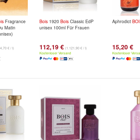
is
Fragrance
Bois
1920
Bois
Classic EdP
Aphrodict
BOI
u Matin
unisex 100ml Für Frauen
unisex)
112,19 €
15,20 €
4,70 € / l)
(1.121,90 € / l)
Kostenloser Versand
Kostenloser Vers