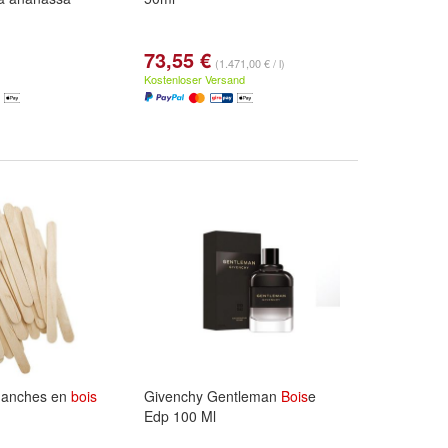
73,55 €
(1.471,00 € / l)
Kostenloser Versand
manches en
bois
Givenchy Gentleman
Bois
e
Edp 100 Ml