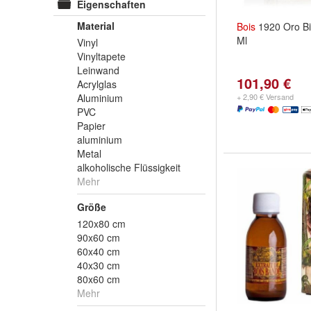
Eigenschaften
Material
Bois
1920 Oro B
Ml
Vinyl
Vinyltapete
Leinwand
101,90 €
Acrylglas
Aluminium
+ 2,90 € Versand
PVC
Papier
aluminium
Metal
alkoholische Flüssigkeit
Mehr
Größe
120x80 cm
90x60 cm
60x40 cm
40x30 cm
80x60 cm
Mehr