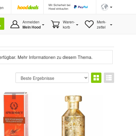
Mit Sicherheit bei
en
Hood einkaufen
Anmelden
Waren-
Merk-
Mein Hood
korb
zettel
verfügbar.
Mehr Informationen zu diesem Thema.