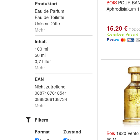
BOIS
POUR BA
Produktart
Aphrodisiakum 
Eau de Parfum
Eau de Toilette
Unisex Düfte
15,20 €
Mehr
(152,00 
Kostenloser Versand
Inhalt
100 ml
50 ml
0,7 Liter
Mehr
EAN
Nicht zutreffend
0887167618541
0888066138734
Mehr
Filtern
Format
Zustand
Bois
1920 Vento 
50 Ml