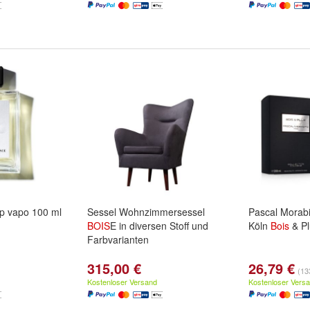
p vapo 100 ml
Sessel Wohnzimmersessel
Pascal Morabi
BOIS
E in diversen Stoff und
Köln
Bois
& Pl
Farbvarianten
315,00 €
26,79 €
(133
Kostenloser Versand
Kostenloser Vers