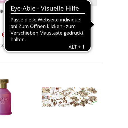
a Di Filare Edp
Bois
1920 Relativamente
Rosso Edp 50 Ml
 €
52,25 €
+ 2,90 € Versand