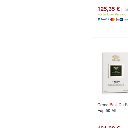
125,35 €
(1.25
Kostenloser Versand
Creed
Bois
Du Po
Edp 50 Ml
181,32 €