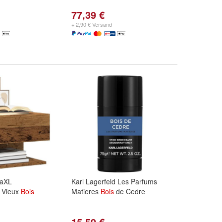
77,39 €
+ 2,90 € Versand
daXL
Karl Lagerfeld Les Parfums
 Vieux
Bois
Matieres
Bois
de Cedre
15,59 €