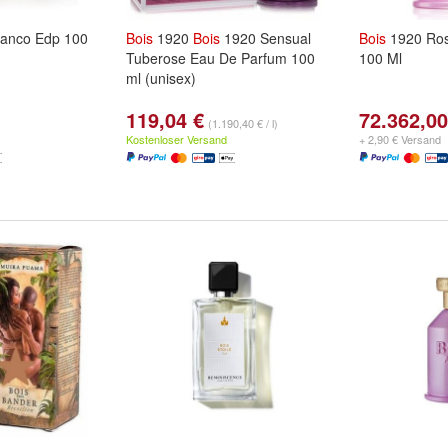
ianco Edp 100
Bois
1920
Bois
1920 Sensual
Bois
1920 Ros
Tuberose Eau De Parfum 100
100 Ml
ml (unisex)
119,04 €
72.362,00
(1.190,40 € / l)
Kostenloser Versand
+ 2,90 € Versand