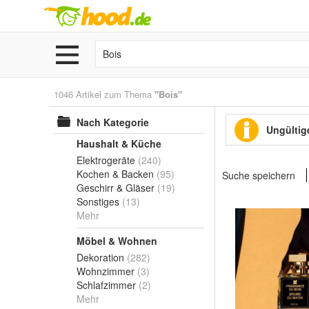
1046 Artikel zum Thema
"Bois"
Nach Kategorie
Ungültige
Haushalt & Küche
Elektrogeräte
(240)
Kochen & Backen
(95)
Suche speichern
Geschirr & Gläser
(19)
Sonstiges
(13)
Mehr
Möbel & Wohnen
Dekoration
(282)
Wohnzimmer
(3)
Schlafzimmer
(2)
Mehr