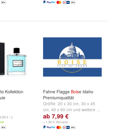
to Kollektion
Fahne Flagge
Bois
e Idaho
uie
Premiumqualität
Größe:
20 x 30 cm
,
30 x 45
cm
,
40 x 60 cm
und
weitere ...
ab 7,99 €
,95 € / l)
and
+ 1,80 € Versand