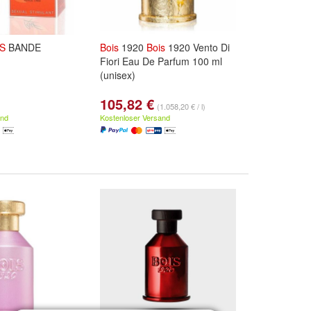
S
BANDE
Bois
1920
Bois
1920 Vento Di
Fiori Eau De Parfum 100 ml
(unisex)
105,82 €
(1.058,20 € / l)
and
Kostenloser Versand