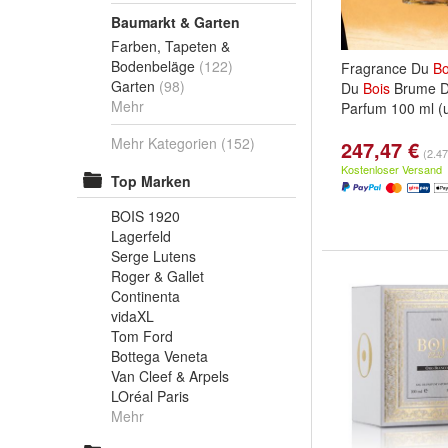
Baumarkt & Garten
Farben, Tapeten &
Bodenbeläge
(122)
Fragrance Du
Bo
Garten
(98)
Du
Bois
Brume D
Mehr
Parfum 100 ml (
Mehr Kategorien
(152)
247,47 €
(2.47
Kostenloser Versand
Top Marken
BOIS 1920
Lagerfeld
Serge Lutens
Roger & Gallet
Continenta
vidaXL
Tom Ford
Bottega Veneta
Van Cleef & Arpels
LOréal Paris
Mehr