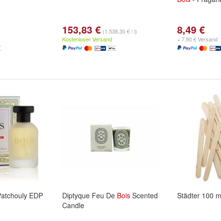
153,83 €
8,49 €
(1.538,30 € / l)
Kostenloser Versand
+ 7,90 € Versand
atchouly EDP
Diptyque Feu De
Bois
Scented
Städter 100 
Candle