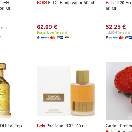
NDER
BOIS
ETOILE edp vapor 50 ml
Bois
1920 Ros
100 ML
50 Ml
62,09 €
52,25 €
€ / l)
Kostenloser Versand
+ 2,90 € Versand
Di Fiori Edp
Bois
Pacifique EDP 100 ml
Garten Erdbe
Bois
- Fragar