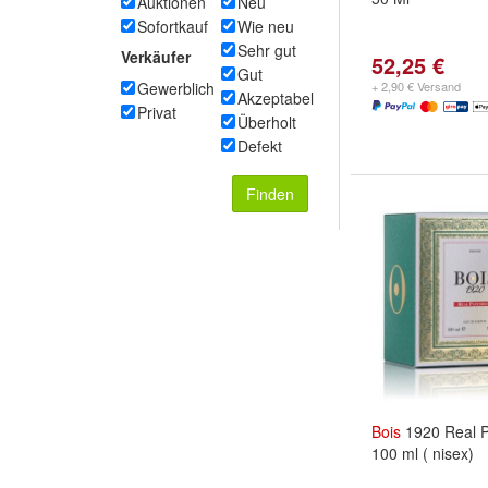
Auktionen
Neu
Sofortkauf
Wie neu
Sehr gut
Verkäufer
52,25 €
Gut
Gewerblich
+ 2,90 € Versand
Akzeptabel
Privat
Überholt
Defekt
Finden
Bois
1920 Real P
100 ml ( nisex)