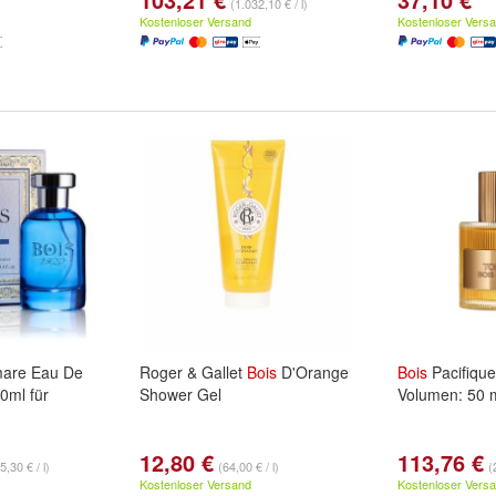
(1.032,10 € / l)
Kostenloser Versand
Kostenloser Vers
mare Eau De
Roger & Gallet
Bois
D'Orange
Bois
Pacifique
0ml für
Shower Gel
Volumen: 50 
12,80 €
113,76 €
5,30 € / l)
(64,00 € / l)
(
Kostenloser Versand
Kostenloser Vers