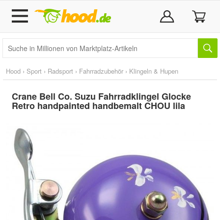
Hood
›
Sport
›
Radsport
›
Fahrradzubehör
›
Klingeln & Hupen
Crane Bell Co. Suzu Fahrradklingel Glocke
Retro handpainted handbemalt CHOU lila