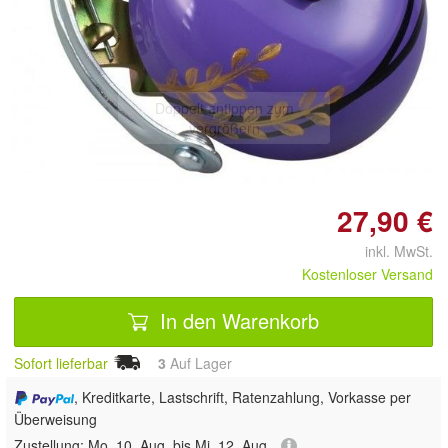
Doppelt antippen zum
vergrößern
27,90 €
inkl. MwSt.
Kostenloser Versand
In den Warenkorb
Sofort lieferbar
3
Auf Lager
, Kreditkarte, Lastschrift, Ratenzahlung, Vorkasse per
Überweisung
Zustellung:
Mo, 10. Aug. bis Mi, 12. Aug.