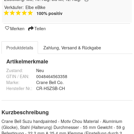
Verkäufer:
Elbe eBike
100% positiv
Merken
Teilen
Produktdetails
Zahlung, Versand & Rückgabe
Artikelmerkmale
Zustand:
Neu
GTIN / EAN:
0048464563358
Marke:
Crane Bell Co.
Hersteller Nr.:
CR-HSZSB-CH
Kurzbeschreibung
Crane Bell Suzu handpainted - Motiv Chou Material - Aluminium
(Glocke), Stahl (Halterung) Durchmesser - 55 mm Gewicht - 59 g
Befestigung - 22,2 mm & 25,4 mm Klemme (Einstellung durch 2