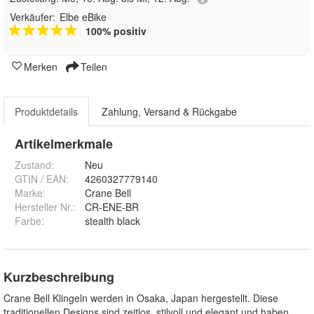
Verkäufer:
Elbe eBike
100% positiv
Merken
Teilen
Produktdetails
Zahlung, Versand & Rückgabe
Artikelmerkmale
Zustand:
Neu
GTIN / EAN:
4260327779140
Marke:
Crane Bell
Hersteller Nr.:
CR-ENE-BR
Farbe
:
stealth black
Kurzbeschreibung
Crane Bell Klingeln werden in Osaka, Japan hergestellt. Diese
traditionellen Designs sind zeitlos, stilvoll und elegant und haben