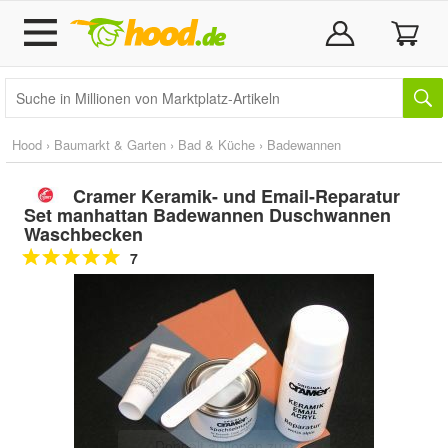
Hood
›
Baumarkt & Garten
›
Bad & Küche
›
Badewannen
Cramer Keramik- und Email-Reparatur
Set manhattan Badewannen Duschwannen
Waschbecken
7
Doppelt antippen zum