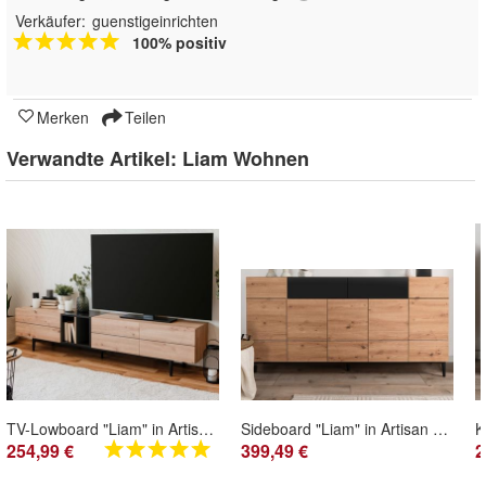
Verkäufer:
guenstigeinrichten
100% positiv
Merken
Teilen
Verwandte Artikel:
Liam Wohnen
TV-Lowboard "Liam" in Artisan Eiche und schwarz TV-Unterteil 195 x 48 cm
Sideboard "Liam" in Artisan Eiche und schwarz Anrichte 180 x 90 cm
254,99 €
399,49 €
2