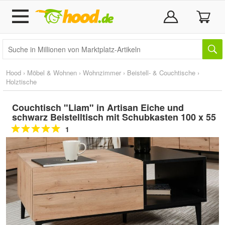
Hood
›
Möbel & Wohnen
›
Wohnzimmer
›
Beistell- & Couchtische
›
Holztische
Couchtisch "Liam" in Artisan Eiche und
schwarz Beistelltisch mit Schubkasten 100 x 55
1