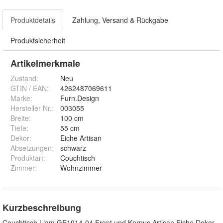
Produktdetails
Zahlung, Versand & Rückgabe
Produktsicherheit
Artikelmerkmale
Zustand:
Neu
GTIN / EAN:
4262487069611
Marke:
Furn.Design
Hersteller Nr.:
003055
Breite
:
100 cm
Tiefe
:
55 cm
Dekor
:
Eiche Artisan
Absetzungen
:
schwarz
Produktart
:
Couchtisch
Zimmer
:
Wohnzimmer
Kurzbeschreibung
Couchtisch Liam GE1914-04 Front und Korpus Artisan Eiche Dekor