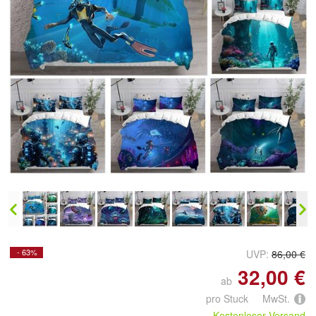
Doppelt antippen zum
vergrößern
- 63%
UVP:
86,00 €
32,00 €
ab
pro Stuck MwSt.
Kostenloser Versand