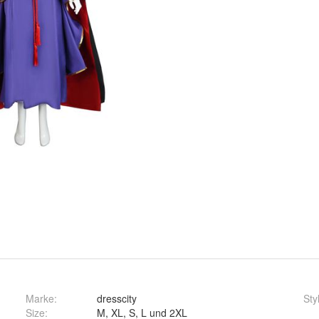
Marke:
dresscity
Sty
Size
:
M, XL, S, L und 2XL