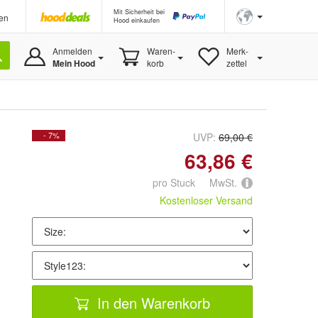
Mit Sicherheit bei
en
Hood einkaufen
Anmelden
Waren-
Merk-
Mein Hood
korb
zettel
- 7%
UVP:
69,00 €
63,86 €
pro Stuck MwSt.
Kostenloser Versand
In den Warenkorb