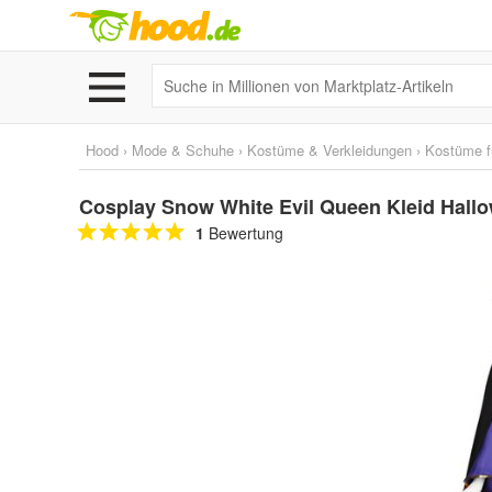
Hood
›
Mode & Schuhe
›
Kostüme & Verkleidungen
›
Kostüme f
Cosplay Snow White Evil Queen Kleid Hall
1
Bewertung