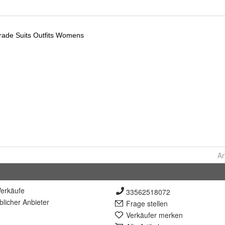
Ar
erkäufe
33562518072
lich
er Anbieter
Frage stellen
Verkäufer merken