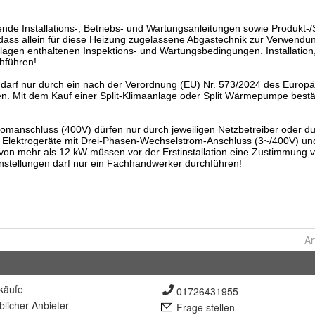
Ar
käufe
01726431955
lich
er Anbieter
Frage stellen