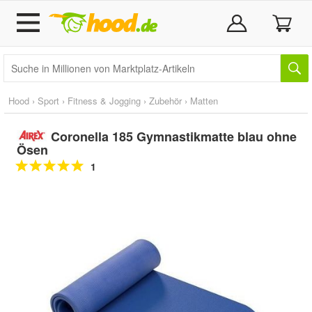
Hood
›
Sport
›
Fitness & Jogging
›
Zubehör
›
Matten
Coronella 185 Gymnastikmatte blau ohne
Ösen
1