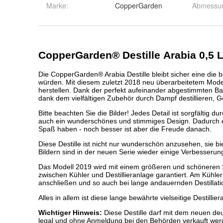
Marke:
CopperGarden
Abmessu