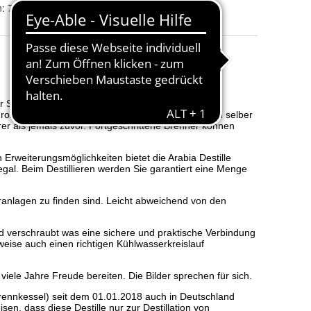
: 7 cm; Kesselöffnung: 4,5 cm; Kühlwasserzulauf: 8 mm; Kühlwasserabl