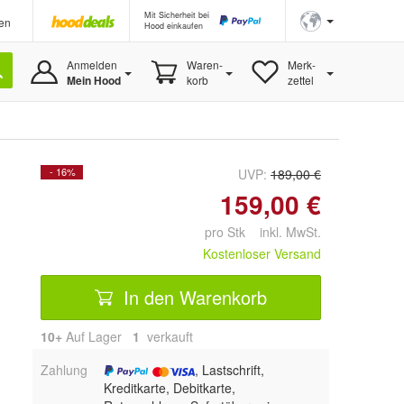
Mit Sicherheit bei
en
Hood einkaufen
Anmelden
Waren-
Merk-
Mein Hood
korb
zettel
- 16%
UVP:
189,00 €
159,00 €
pro Stk inkl. MwSt.
Kostenloser Versand
In den Warenkorb
10+
Auf Lager
1
 verkauft
Zahlung
, Lastschrift,
Kreditkarte, Debitkarte,