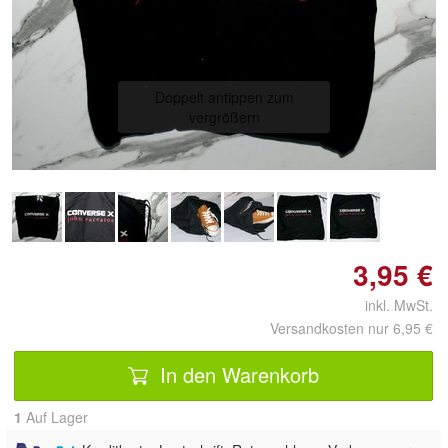
Doppelt antippen zum
vergrößern
3,95 €
inkl. MwSt.
Versandkosten nur 6,95 €
In den Warenkorb
1
Auf Lager