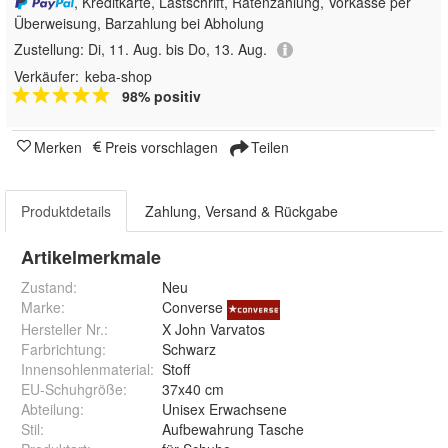
, Kreditkarte, Lastschrift, Ratenzahlung, Vorkasse per
Überweisung, Barzahlung bei Abholung
Zustellung:
Di, 11. Aug. bis Do, 13. Aug.
Verkäufer:
keba-shop
98% positiv
Merken
Preis vorschlagen
Teilen
Produktdetails
Zahlung, Versand & Rückgabe
Artikelmerkmale
Zustand:
Neu
Marke:
Converse
Hersteller Nr.:
X John Varvatos
Farbrichtung
:
Schwarz
Innensohlenmaterial
:
Stoff
EU-Schuhgröße
:
37x40 cm
Abteilung
:
Unisex Erwachsene
Stil
:
Aufbewahrung Tasche