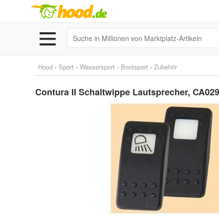
Hood
›
Sport
›
Wassersport
›
Bootsport
›
Zubehör
Contura II Schaltwippe Lautsprecher, CA02