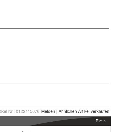
tikel Nr.:
0122415076
Melden
|
Ähnlichen
Artikel verkaufen
Platin