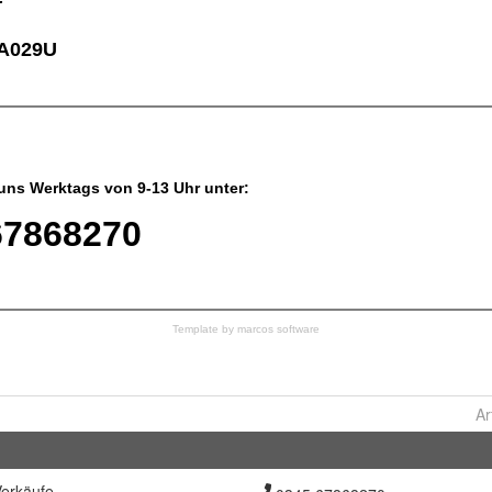
Ar
erkäufe