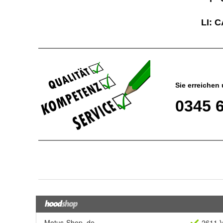
Motus-Shop_de
2611 V