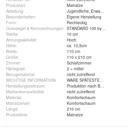
Produktart
:
Matratze
Abteilung
:
Jugendliche, Erwachsene
Besonderheiten
:
Eigene Herstellung
Form
:
Rechteckig
Gütesiegel & Kennzeichnungen
:
STANDARD 100 by OEKO-TEX
Stärke
:
10 cm
Atmungsaktivität
:
Hoch
Höhe
:
ca. 10,5cm
Breite
:
110 cm
Größe
:
110 x 210 cm
Zimmer
:
Schlafzimmer
Härtegrad
:
2 = mittel
Bezugsmaterial
:
nicht zutreffend
WICHTIGE INFORMATION
:
WARE SPÄTESTENS 2 TAGE NA
Herstellungszeitraum
:
Produktion nach Bestellung
Markenkompatibilität
:
nicht zutreffend
Material
:
Komfortschaum
Matratzenart
:
Komfortschaum
Länge
:
210 cm
Produktlinie
:
Matratze