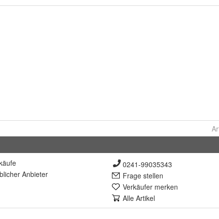
Ar
käufe
0241-99035343
lich
er Anbieter
Frage stellen
Verkäufer merken
Alle Artikel