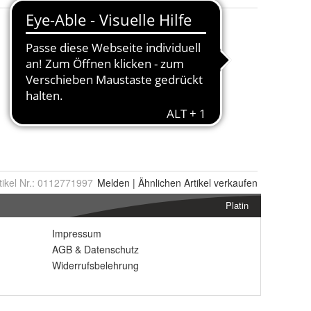
tikel Nr.:
0112771997
Melden
|
Ähnlichen
Artikel verkaufen
Platin
Impressum
AGB
&
Datenschutz
Widerrufsbelehrung