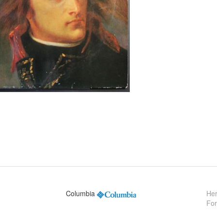
Columbia
Her
Fo