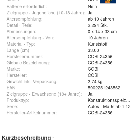
Batterie erforderlich
:
Nein
Zielgruppe - Jugendliche (10-18 Jahre)
:
Ja
Altersempfehlung
:
ab 10 Jahren
Detail - Teile
:
2.294 Stk.
Abmessungen
:
0 x 14 x 33 cm
Altersempfehlung - Von
:
10 Jahren
Material - Typ
:
Kunststoff
Länge (cm)
:
33.00
Herstellernummer
:
COBI-24356
Globale Bezeichnung
:
COBI-24356
Marke
:
COBI
Hersteller
:
COBI
Gewicht inkl. Verpackung
:
2,74 kg
EAN
:
5902251243562
Zielgruppe - Erwachsene (18+ Jahre)
:
Ja
Produkttyp
:
Konstruktionsspielzeug
Serie
:
Autos - Maßstab 1:12
Hersteller-Artikelnummer
:
COBI-24356
Kurzbeschreibung
*