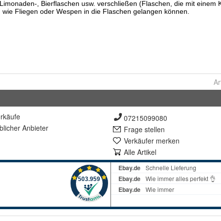
Ar
rkäufe
07215099080
lich
er Anbieter
Frage stellen
Verkäufer merken
Alle Artikel