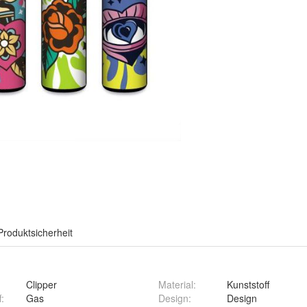
Produktsicherheit
Clipper
Material
:
Kunststoff
f
:
Gas
Design
:
Design