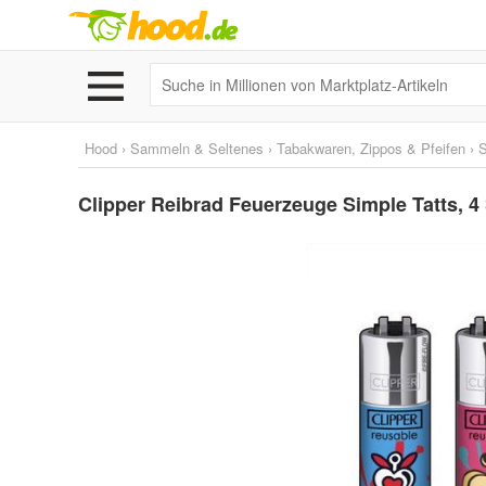
Hood
›
Sammeln & Seltenes
›
Tabakwaren, Zippos & Pfeifen
›
S
Clipper Reibrad Feuerzeuge Simple Tatts, 4