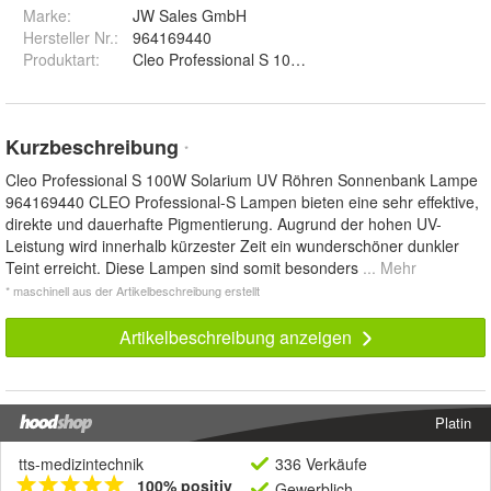
Marke:
JW Sales GmbH
Hersteller Nr.:
964169440
Produktart
:
Cleo Professional S 100W-R Solarium UV Röhren 
Kurzbeschreibung
*
Cleo Professional S 100W Solarium UV Röhren Sonnenbank Lampe
964169440 CLEO Professional-S Lampen bieten eine sehr effektive,
direkte und dauerhafte Pigmentierung. Augrund der hohen UV-
Leistung wird innerhalb kürzester Zeit ein wunderschöner dunkler
Teint erreicht. Diese Lampen sind somit besonders
... Mehr
* maschinell aus der Artikelbeschreibung erstellt
Artikelbeschreibung anzeigen
Platin
tts-medizintechnik
336 Verkäufe
100% positiv
Gewerblich