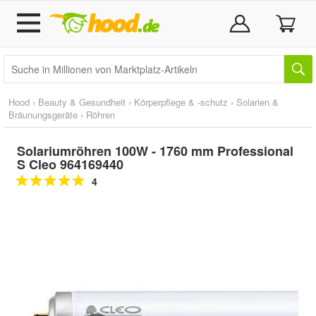
Hood
›
Beauty & Gesundheit
›
Körperpflege & -schutz
›
Solarien &
Bräunungsgeräte
›
Röhren
Solariumröhren 100W - 1760 mm Professional
S Cleo 964169440
4