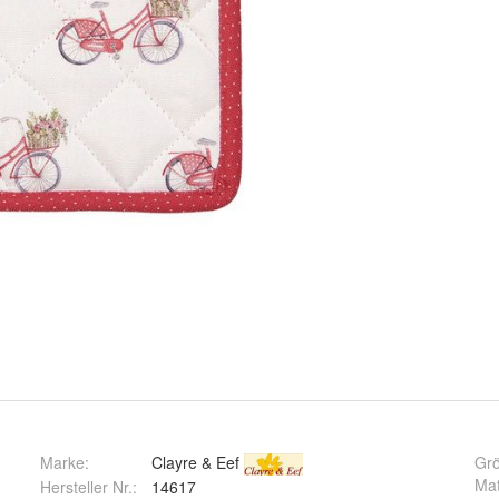
Marke:
Clayre & Eef
Gr
Mat
Hersteller Nr.:
14617