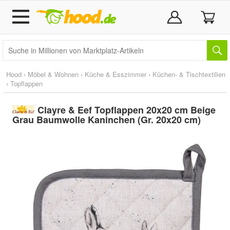
Hood
›
Möbel & Wohnen
›
Küche & Esszimmer
›
Küchen- & Tischtextilien
›
Topflappen
Clayre & Eef Topflappen 20x20 cm Beige
Grau Baumwolle Kaninchen (Gr. 20x20 cm)