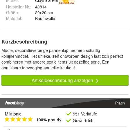
Marke:
Clayre & Eef
Hersteller Nr.:
48814
Größe
:
20x20 cm
Material
:
Baumwolle
Kurzbeschreibung
Mooie, decoratieve beige pannenlap met een schattig
konijnenmotief. Het unieke, zelf ontworpen design laat zich perfect
combineren met andere textielitems uit dezelfde serie. Een
onmisbare toevoeging aan elke keuken!
Artikelbeschreibung anzeigen
Platin
Milatonie
551 Verkäufe
100% positiv
Gewerblich