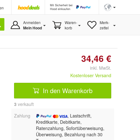
Mit Sicherheit bei
en
Hood einkaufen
Anmelden
Waren-
Merk-
Mein Hood
korb
zettel
34,46 €
inkl. MwSt.
Kostenloser Versand
In den Warenkorb
3
 verkauft
Zahlung
, Lastschrift,
Kreditkarte, Debitkarte,
Ratenzahlung, Sofortüberweisung,
Überweisung, Bezahlung nach 30