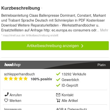
Kurzbeschreibung
*
Betriebsanleitung Claas Ballenpresse Dominant, Constant, Markant
und Trabant Sprache Deutsch mit Schmierplan in PDF Kostenloser
Download Weitere Reparaturleifäden - Werkstatthandbücher u.
Ersatzteillisten auf Anfrage http: ec.europa.eu consumers odr
... Mehr
* maschinell aus der Artikelbeschreibung erstellt
Artikelbeschreibung anzeigen
Platin
schlepperhandbuch
13292 Verkäufe
100% positiv
Gewerblich
ID-Geprüft
Anrufen
Kontakt
Merken
Alle Artikel
Impressum
AGB
&
Datenschutz