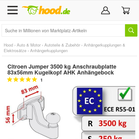
Hood
›
Auto & Motor
›
Autoteile & Zubehör
›
Anhängerkupplungen &
Elektrosätze
›
Anhängerkupplungen
Citroen Jumper 3500 kg Anschraubplatte
83x56mm Kugelkopf AHK Anhängebock
1