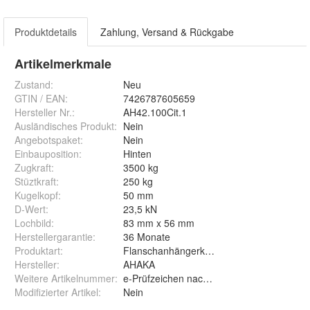
Produktdetails
Zahlung, Versand & Rückgabe
Artikelmerkmale
Zustand:
Neu
GTIN / EAN:
7426787605659
Hersteller Nr.:
AH42.100Cit.1
Ausländisches Produkt
:
Nein
Angebotspaket
:
Nein
Einbauposition
:
Hinten
Zugkraft
:
3500 kg
Stüztkraft
:
250 kg
Kugelkopf
:
50 mm
D-Wert
:
23,5 kN
Lochbild
:
83 mm x 56 mm
Herstellergarantie
:
36 Monate
Produktart
:
Flanschanhängerkupplung
Hersteller
:
AHAKA
Weitere Artikelnummer
:
e-Prüfzeichen nach STVO
Modifizierter Artikel
:
Nein