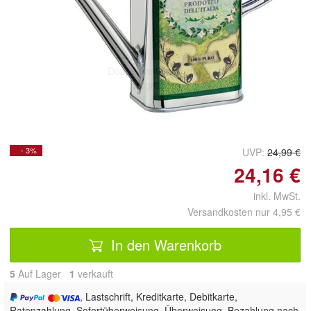
Doppelt antippen zum
vergrößern
- 3%
UVP:
24,99 €
24,16 €
inkl. MwSt.
Versandkosten nur 4,95 €
In den Warenkorb
5
Auf Lager
1
 verkauft
, Lastschrift, Kreditkarte, Debitkarte,
Ratenzahlung, Sofortüberweisung, Überweisung, Bezahlung nach