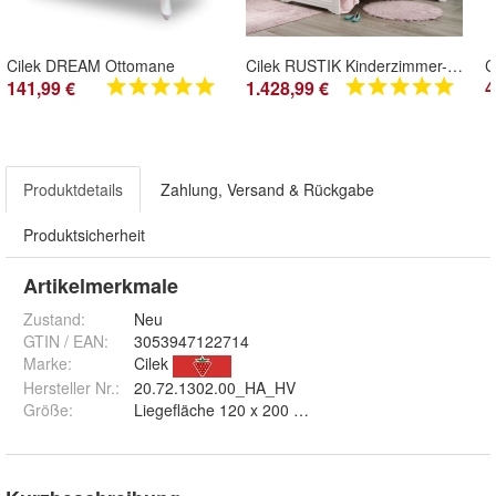
Cilek DREAM Ottomane
Cilek RUSTIK Kinderzimmer-Set, 3-tlg.
C
141,99 €
1.428,99 €
4
Produktdetails
Zahlung, Versand & Rückgabe
Produktsicherheit
Artikelmerkmale
Zustand:
Neu
GTIN / EAN:
3053947122714
Marke:
Cilek
Hersteller Nr.:
20.72.1302.00_HA_HV
Größe
:
Liegefläche 120 x 200 cm und Liegefläche 1