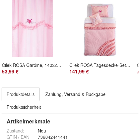
Cilek ROSA Gardine, 140x260 cm
Cilek ROSA Tagesdecke-Set, 90-100 cm
C
53,99 €
141,99 €
7
Produktdetails
Zahlung, Versand & Rückgabe
Produktsicherheit
Artikelmerkmale
Zustand:
Neu
GTIN / EAN:
736842441441