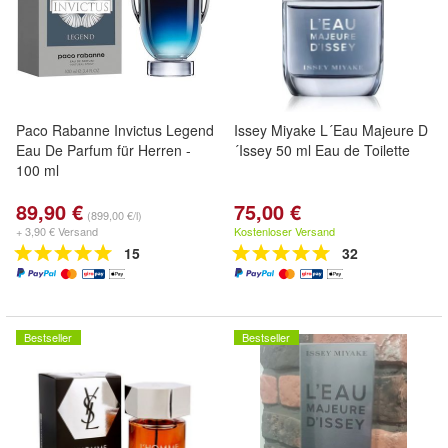
Paco Rabanne Invictus Legend
Issey Miyake L´Eau Majeure D
Eau De Parfum für Herren -
´Issey 50 ml Eau de Toilette
100 ml
89,90 €
75,00 €
(899,00 €/l)
+ 3,90 € Versand
Kostenloser Versand
15
32
Bestseller
Bestseller