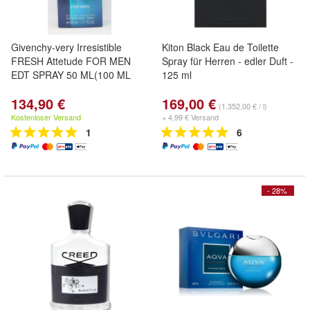
Givenchy-very Irresistible
Kiton Black Eau de Toilette
FRESH Attetude FOR MEN
Spray für Herren - edler Duft -
EDT SPRAY 50 ML(100 ML
125 ml
134,90 €
169,00 €
(1.352,00 € / l)
Kostenloser Versand
+ 4,99 € Versand
1
6
- 28%