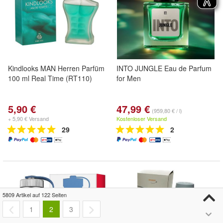
Kindlooks MAN Herren Parfüm
INTO JUNGLE Eau de Parfum
100 ml Real Time (RT110)
for Men
5,90 €
47,99 €
(959,80 € / l)
+ 5,90 € Versand
Kostenloser Versand
29
2
5809 Artikel auf 122 Seiten
1
2
3