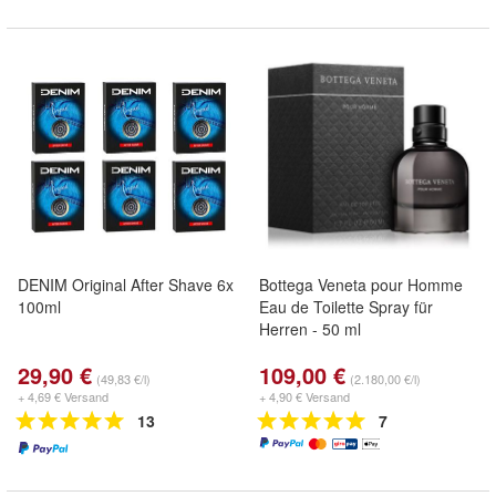
DENIM Original After Shave 6x
Bottega Veneta pour Homme
100ml
Eau de Toilette Spray für
Herren - 50 ml
29,90 €
109,00 €
(49,83 €/l)
(2.180,00 €/l)
+ 4,69 € Versand
+ 4,90 € Versand
13
7