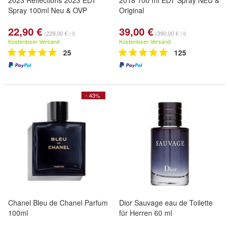
2023 Reflections 2023 EDT
2018 100 ml EDT Spray NEU &
Spray 100ml Neu & OVP
Original
22,90 €
39,00 €
(229,00 € / l)
(390,00 € / l)
Kostenloser Versand
Kostenloser Versand
25
125
- 43%
Chanel Bleu de Chanel Parfum
Dior Sauvage eau de Toilette
100ml
für Herren 60 ml