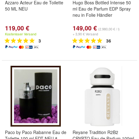
Azzaro Acteur Eau de Toilette
Hugo Boss Bottled Intense 50
50 ML NEU
ml Eau de Parfum EDP Spray
neu in Folie Händler
119,00 €
149,00 €
(2.980,00 € / l)
Kostenloser Versand
+ 3,90 € Versand
3
36
Paco by Paco Rabanne Eau de
Reyane Tradition R2B2
Toilette 100 ml EDT NEU &
CRYPTO Eau de Parfum 100ml