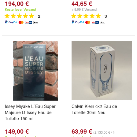
194,00 €
44,65 €
Kostenloser Versand
+ 8,99 € Versand
2
3
Issey Miyake L´Eau Super
Calvin Klein ck2 Eau de
Majeure D´Issey Eau de
Toilette 30ml Neu
Toilette 150 ml
149,00 €
63,99 €
(2.133,00 € / l)