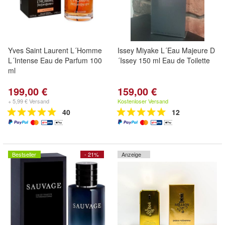
Yves Saint Laurent L´Homme
Issey Miyake L´Eau Majeure D
L´Intense Eau de Parfum 100
´Issey 150 ml Eau de Toilette
ml
199,00 €
159,00 €
+ 5,99 € Versand
Kostenloser Versand
40
12
Bestseller
- 21%
Anzeige