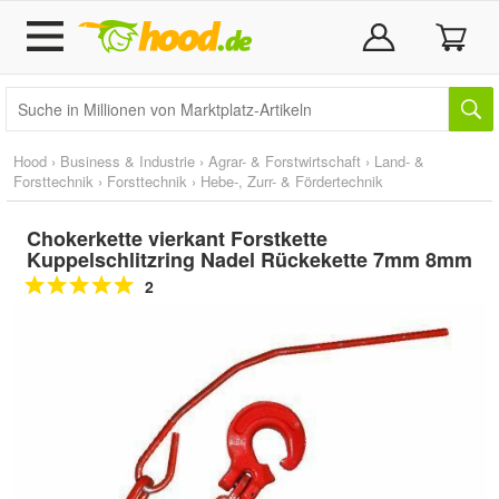
Hood
›
Business & Industrie
›
Agrar- & Forstwirtschaft
›
Land- &
Forsttechnik
›
Forsttechnik
›
Hebe-, Zurr- & Fördertechnik
Chokerkette vierkant Forstkette
Kuppelschlitzring Nadel Rückekette 7mm 8mm
2