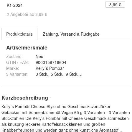
3,99 €
K1-2024
2 Angebote ab 3,99 €
Produktdetails
Zahlung, Versand & Rückgabe
Artikelmerkmale
Zustand:
Neu
GTIN / EAN:
9000159718604
Marke:
Kelly´s Pombär
3 Varianten
:
3 Stck., 5 Stck., 9 Stck. und 1 Stck.
Kurzbeschreibung
*
Kelly´s Pombär Cheese Style ohne Geschmacksverstärker
Gebacken mit Sonnenblumenöl Vegan 65 g 3 Varianten - 3 Varianten
Stückzahlen Die Kelly's Pombär mit Cheese-Geschmack schmecken
als knusprig-leckerer Kartoffelsnack kleinen und großen
Knabberfreunden und werden ganz ohne künstliche Aromastof
...