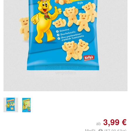
Doppelt antippen zum
vergrößern
3,99 €
ab
MwSt.
(57,00 €/kg)