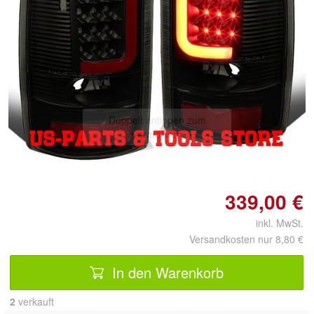
Doppelt antippen zum
vergrößern
339,00 €
inkl. MwSt.
Versandkosten nur 8,80 €
In den Warenkorb
2
 verkauft