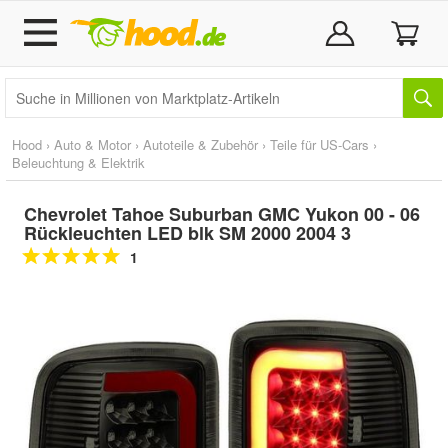
Hood
›
Auto & Motor
›
Autoteile & Zubehör
›
Teile für US-Cars
›
Beleuchtung & Elektrik
Chevrolet Tahoe Suburban GMC Yukon 00 - 06
Rückleuchten LED blk SM 2000 2004 3
1