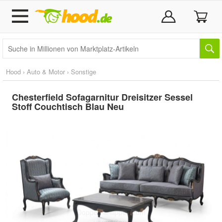
Hood
›
Auto & Motor
›
Sonstige
Chesterfield Sofagarnitur Dreisitzer Sessel
Stoff Couchtisch Blau Neu
Doppelt antippen zum
vergrößern