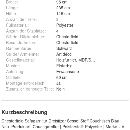
Breite
:
95 cm
Länge
:
235 cm
Höhe
:
115 cm
Anzahl der Teile
:
3
Füllmaterial
:
Polyester
Anzahl der Sitzplätze
:
4
Stil der Rückenlehne
:
Chesterfield
Besonderheiten
:
Chesterfield
Rahmenfarbe
:
Schwarz
Stil der Armlehne
:
Art déco
Gestellmaterial
:
Holzfurnier, MDF/Spanplatte
Muster
:
Einfarbig
Abteilung
:
Erwachsene
Sitztiefe
:
60 cm
Montage erforderlich
:
Ja
Zusätzlich benötigte Teile
:
Nein
Kurzbeschreibung
Chesterfield Sofagarnitur Dreisitzer Sessel Stoff Couchtisch Blau
Neu. Produktart: Couchgarnitur | Polsterstoff: Polyester | Marke: JV