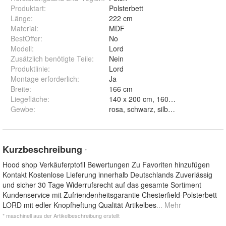
Produktart
:
Polsterbett
Länge
:
222 cm
Material
:
MDF
BestOffer
:
No
Modell
:
Lord
Zusätzlich benötigte Teile
:
Nein
Produktlinie
:
Lord
Montage erforderlich
:
Ja
Breite
:
166 cm
Liegefläche
:
Gewbe
:
rosa, schwarz, silbergrau und beige
Kurzbeschreibung
*
Hood shop Verkäuferptofil Bewertungen Zu Favoriten hinzufügen
Kontakt Kostenlose Lieferung innerhalb Deutschlands Zuverlässig
und sicher 30 Tage Widerrufsrecht auf das gesamte Sortiment
Kundenservice mit Zufriendenheitsgarantie Chesterfield-Polsterbett
LORD mit edler Knopfheftung Qualität Artikelbes
... Mehr
* maschinell aus der Artikelbeschreibung erstellt