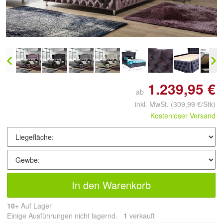
Doppelt antippen zum
vergrößern
1.239,95 €
ab
inkl. MwSt.
(309,99 €/Stk)
Kostenloser Versand
In den Warenkorb
10+
Auf Lager
Einige Ausführungen nicht lagernd.
1
 verkauft