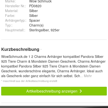
Marke:
Wow Schmuck
Hersteller Nr.:
PD0820
Material
:
Silber
Farbe
:
Silber
Anhängertyp:
:
Spacer
Typ:
:
Charm(s)
Hauptmetall:
:
Sterlingsilber, 925er
Kurzbeschreibung
*
WowSchmuck.de 1 2 Charms Anhänger kompatibel Pandora Silber
925 Tiere Charm & Mondstein Damen Geschenk. Charms Anhänger
kompatibel Pandora Silber 925 Tiere Charm & Mondstein Damen
Geschenk. wunderschöne elegante, Charms Anhänger. Ideal auch
als Geschenk oder ganz einfach für sich selbst. Sch
... Mehr
* maschinell aus der Artikelbeschreibung erstellt
Artikelbeschreibung anzeigen