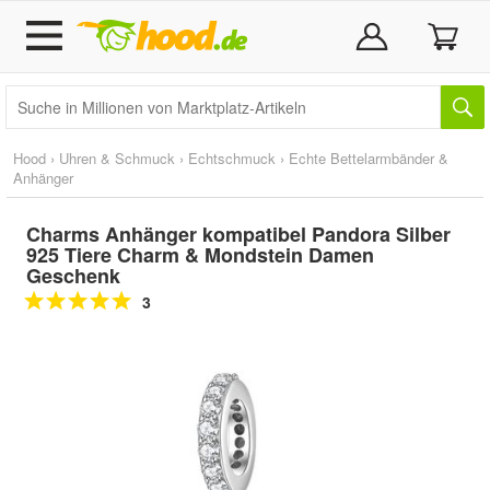
Hood
›
Uhren & Schmuck
›
Echtschmuck
›
Echte Bettelarmbänder &
Anhänger
Charms Anhänger kompatibel Pandora Silber
925 Tiere Charm & Mondstein Damen
Geschenk
3